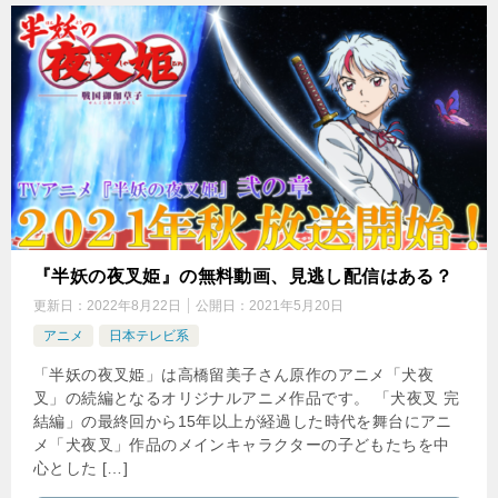
『半妖の夜叉姫』の無料動画、見逃し配信はある？
更新日：
2022年8月22日
公開日：
2021年5月20日
アニメ
日本テレビ系
「半妖の夜叉姫」は高橋留美子さん原作のアニメ「犬夜
叉」の続編となるオリジナルアニメ作品です。 「犬夜叉 完
結編」の最終回から15年以上が経過した時代を舞台にアニ
メ「犬夜叉」作品のメインキャラクターの子どもたちを中
心とした […]