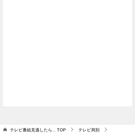
テレビ番組見逃したら...
TOP
テレビ局別