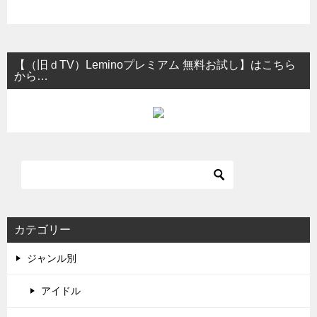
【（旧ｄTV）Leminoプレミアム 無料お試し】はこちら
から…
カテゴリー
ジャンル別
アイドル