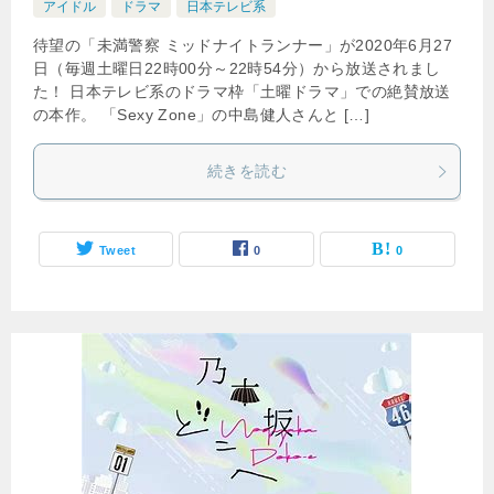
アイドル
ドラマ
日本テレビ系
待望の「未満警察 ミッドナイトランナー」が2020年6月27
日（毎週土曜日22時00分～22時54分）から放送されまし
た！ 日本テレビ系のドラマ枠「土曜ドラマ」での絶賛放送
の本作。 「Sexy Zone」の中島健人さんと […]
続きを読む
Tweet
0
0