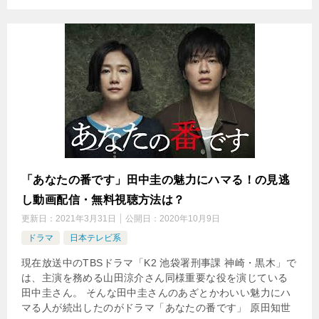
「あなたの番です」田中圭の魅力にハマる！の見逃
し動画配信・無料視聴方法は？
更新日：
2021年3月31日
公開日：
2020年10月9日
ドラマ
日本テレビ系
現在放送中のTBSドラマ「K2 池袋署刑事課 神崎・黒木」で
は、主演を務める山田涼介さん同様重要な役を演じている
田中圭さん。 そんな田中圭さんのあざとかわいい魅力にハ
マる人が続出したのがドラマ「あなたの番です」 原田知世