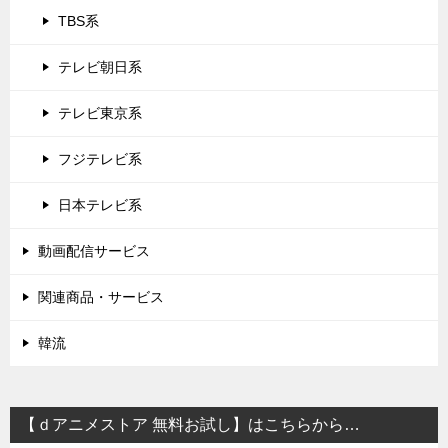
TBS系
テレビ朝日系
テレビ東京系
フジテレビ系
日本テレビ系
動画配信サービス
関連商品・サービス
韓流
【ｄアニメストア 無料お試し】はこちらから…