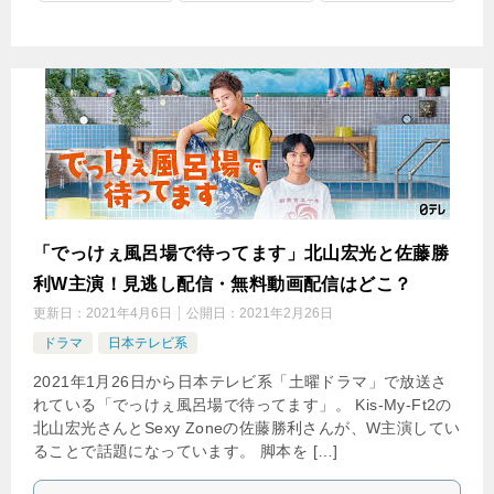
「でっけぇ風呂場で待ってます」北山宏光と佐藤勝
利W主演！見逃し配信・無料動画配信はどこ？
更新日：
2021年4月6日
公開日：
2021年2月26日
ドラマ
日本テレビ系
2021年1月26日から日本テレビ系「土曜ドラマ」で放送さ
れている「でっけぇ風呂場で待ってます」。 Kis-My-Ft2の
北山宏光さんとSexy Zoneの佐藤勝利さんが、W主演してい
ることで話題になっています。 脚本を […]