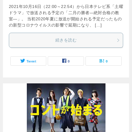
2021年10月16日（22:00～22:54）から日本テレビ系「土曜
ドラマ」で放送される予定の「二月の勝者―絶対合格の教
室―」。 当初2020年夏に放送が開始される予定だったもの
の新型コロナウイルスの影響で延期になり、 […]
続きを読む
Tweet
0
0