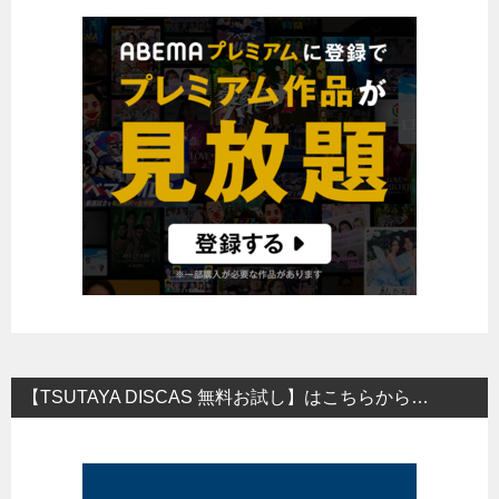
【TSUTAYA DISCAS 無料お試し】はこちらから…