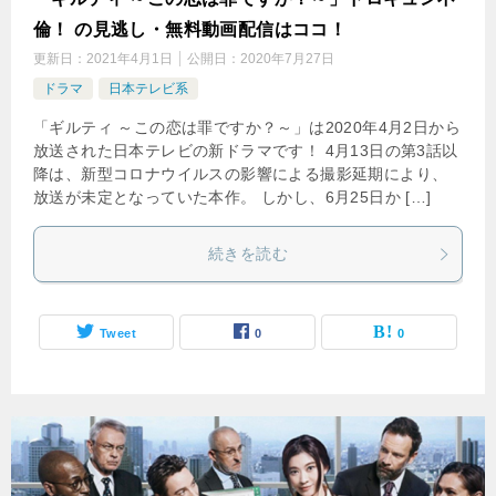
倫！ の見逃し・無料動画配信はココ！
更新日：
2021年4月1日
公開日：
2020年7月27日
ドラマ
日本テレビ系
「ギルティ ～この恋は罪ですか？～」は2020年4月2日から
放送された日本テレビの新ドラマです！ 4月13日の第3話以
降は、新型コロナウイルスの影響による撮影延期により、
放送が未定となっていた本作。 しかし、6月25日か […]
続きを読む
Tweet
0
0