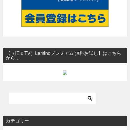
【（旧ｄTV）Leminoプレミアム 無料お試し】はこちら
から…
カテゴリー