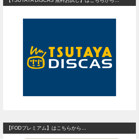
【TSUTAYA DISCAS 無料お試し】はこちらから…
【FODプレミアム】はこちらから…