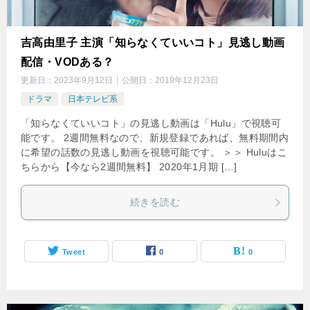
吉高由里子 主演「知らなくていいコト」見逃し動画
配信・VODある？
更新日：
2023年9月12日
公開日：
2019年12月23日
ドラマ
日本テレビ系
「知らなくていいコト」の見逃し動画は「Hulu」で視聴可
能です。 2週間無料なので、新規登録であれば、無料期間内
に希望の話数の見逃し動画を視聴可能です。 ＞＞ Huluはこ
ちらから【今なら2週間無料】 2020年1月期 […]
続きを読む
Tweet
0
0