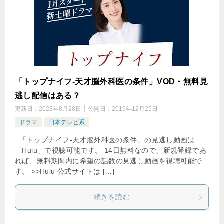
「トップナイフ-天才脳外科医の条件」VOD・無料見
逃し配信はある？
更新日：
2023年8月28日
公開日：
2019年12月25日
ドラマ
日本テレビ系
「トップナイフ-天才脳外科医の条件」の見逃し動画は
「Hulu」で視聴可能です。 14日無料なので、新規登録であ
れば、無料期間内に希望の話数の見逃し動画を視聴可能で
す。 >>Hulu 公式サイトは […]
続きを読む