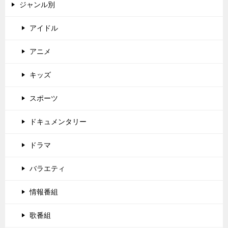
ジャンル別
アイドル
アニメ
キッズ
スポーツ
ドキュメンタリー
ドラマ
バラエティ
情報番組
歌番組