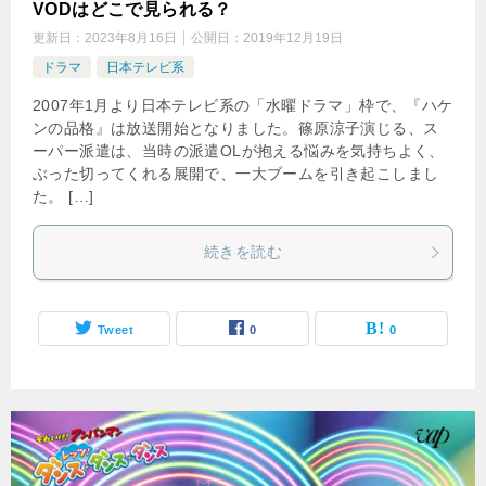
VODはどこで見られる？
更新日：
2023年8月16日
公開日：
2019年12月19日
ドラマ
日本テレビ系
2007年1月より日本テレビ系の「水曜ドラマ」枠で、『ハケ
ンの品格』は放送開始となりました。篠原涼子演じる、ス
ーパー派遣は、当時の派遣OLが抱える悩みを気持ちよく、
ぶった切ってくれる展開で、一大ブームを引き起こしまし
た。 […]
続きを読む
Tweet
0
0