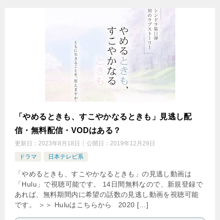
「やめるときも、すこやかなるときも」見逃し配
信・無料配信・VODはある？
更新日：
2023年8月18日
公開日：
2019年12月29日
ドラマ
日本テレビ系
「やめるときも、すこやかなるときも」の見逃し動画は
「Hulu」で視聴可能です。 14日間無料なので、新規登録で
あれば、無料期間内に希望の話数の見逃し動画を視聴可能
です。 ＞＞ Huluはこちらから 2020 […]