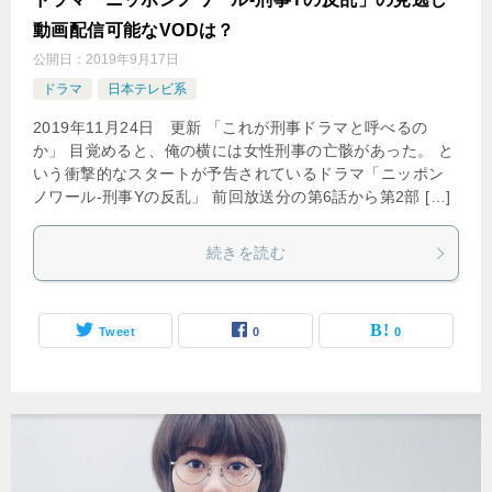
動画配信可能なVODは？
公開日：
2019年9月17日
ドラマ
日本テレビ系
2019年11月24日 更新 「これが刑事ドラマと呼べるの
か」 目覚めると、俺の横には女性刑事の亡骸があった。 と
いう衝撃的なスタートが予告されているドラマ「ニッポン
ノワール-刑事Yの反乱」 前回放送分の第6話から第2部 […]
続きを読む
Tweet
0
0