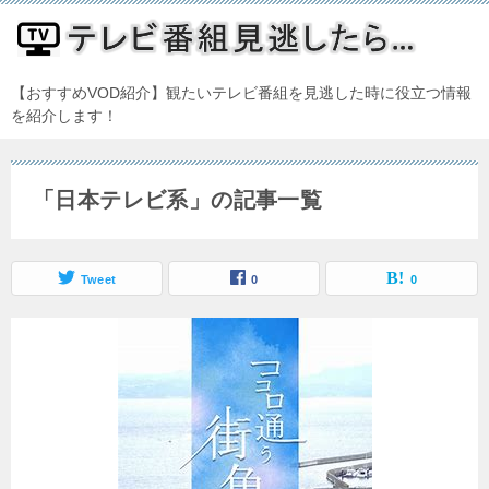
【おすすめVOD紹介】観たいテレビ番組を見逃した時に役立つ情報
を紹介します！
「日本テレビ系」の記事一覧
Tweet
0
0