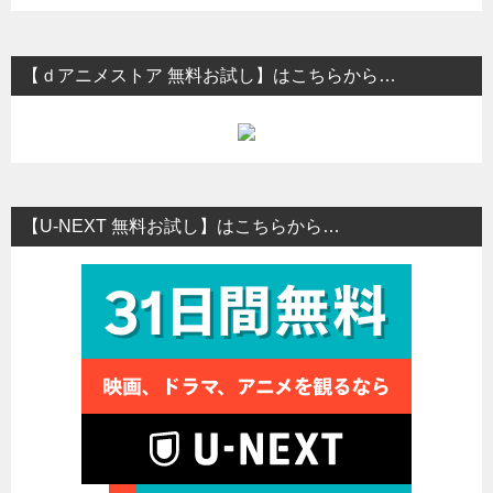
【ｄアニメストア 無料お試し】はこちらから…
【U-NEXT 無料お試し】はこちらから…