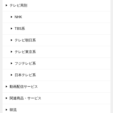
テレビ局別
NHK
TBS系
テレビ朝日系
テレビ東京系
フジテレビ系
日本テレビ系
動画配信サービス
関連商品・サービス
韓流