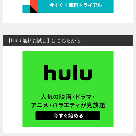
【Hulu 無料お試し】はこちらから…