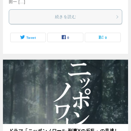
田一 […]
続きを読む
Tweet
0
0
ドラマ「ニッポンノワール-刑事Yの反乱」の見逃し