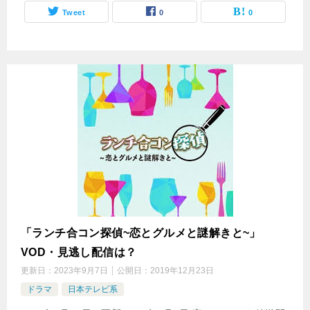
Tweet
0
0
「ランチ合コン探偵~恋とグルメと謎解きと~」
VOD・見逃し配信は？
更新日：
2023年9月7日
公開日：
2019年12月23日
ドラマ
日本テレビ系