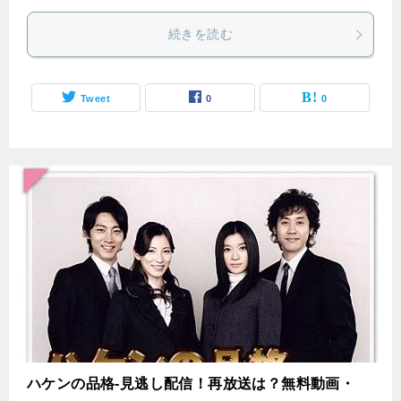
続きを読む
Tweet
0
0
ハケンの品格-見逃し配信！再放送は？無料動画・