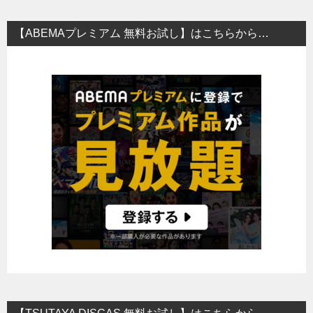
【ABEMAプレミアム 無料お試し】はこちらから…