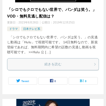
「シロでもクロでもない世界で、パンダは笑う。」
VOD・無料見逃し配信は？
更新日：
2023年8月28日
公開日：
2019年12月25日
ドラマ
日本テレビ系
「シロでもクロでもない世界で、パンダは笑う。」の見逃
し動画は「Hulu」で視聴可能です。 14日無料なので、新規
登録であれば、無料期間内に希望の話数の見逃し動画を視
聴可能です。 >>Hulu 公 […]
続きを読む
Tweet
0
0