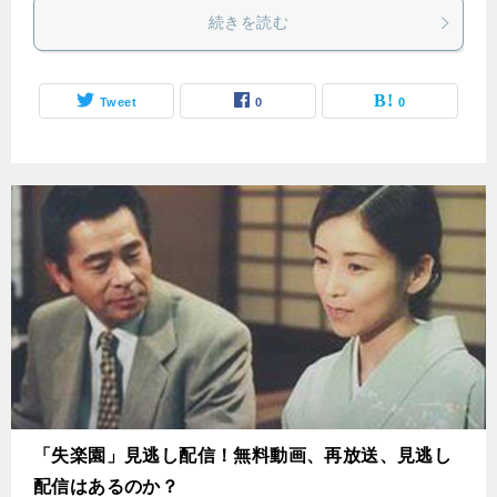
続きを読む
Tweet
0
0
「失楽園」見逃し配信！無料動画、再放送、見逃し
配信はあるのか？