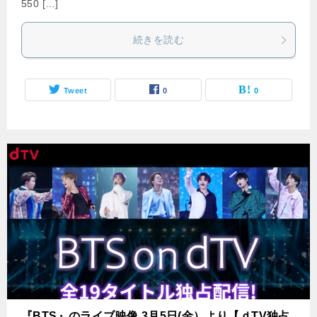
550 […]
続きを読む
Tweet
0
0
『BTS』のライブ映像 3月5日(金）より【ｄTV独占