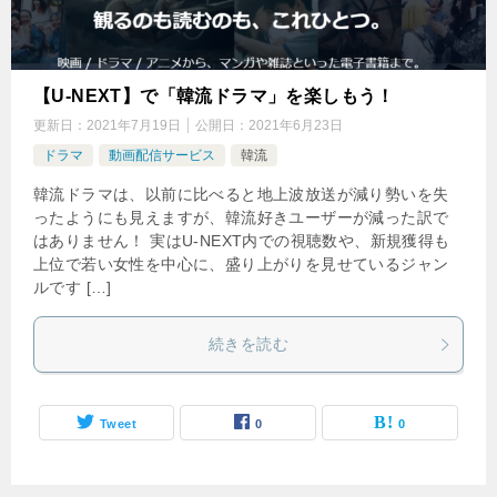
【U-NEXT】で「韓流ドラマ」を楽しもう！
更新日：
2021年7月19日
公開日：
2021年6月23日
ドラマ
動画配信サービス
韓流
韓流ドラマは、以前に比べると地上波放送が減り勢いを失
ったようにも見えますが、韓流好きユーザーが減った訳で
はありません！ 実はU-NEXT内での視聴数や、新規獲得も
上位で若い女性を中心に、盛り上がりを見せているジャン
ルです […]
続きを読む
Tweet
0
0