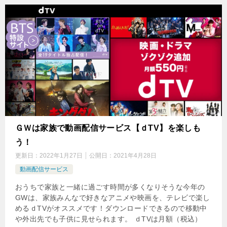
ＧＷは家族で動画配信サービス【ｄTV】を楽しも
う！
更新日：
2022年1月27日
公開日：
2021年4月28日
動画配信サービス
おうちで家族と一緒に過ごす時間が多くなりそうな今年の
GWは、家族みんなで好きなアニメや映画を、テレビで楽し
めるｄTVがオススメです！ダウンロードできるので移動中
や外出先でも子供に見せられます。 ｄTVは月額（税込）