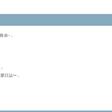
救命–」
〜」
恋愛日誌〜」