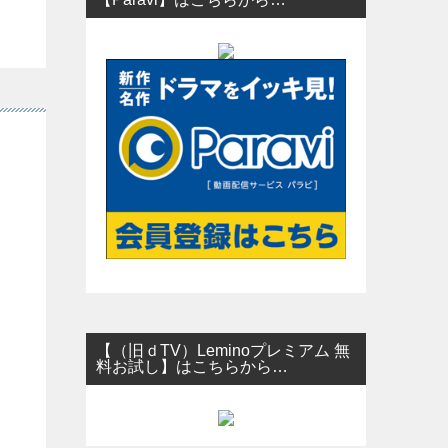
【（旧ｄTV）Leminoプレミアム 無
料お試し】はこちらから…