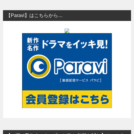
ナ
ビ
【Paravi】はこちらから…
ゲ
ー
シ
ョ
ン