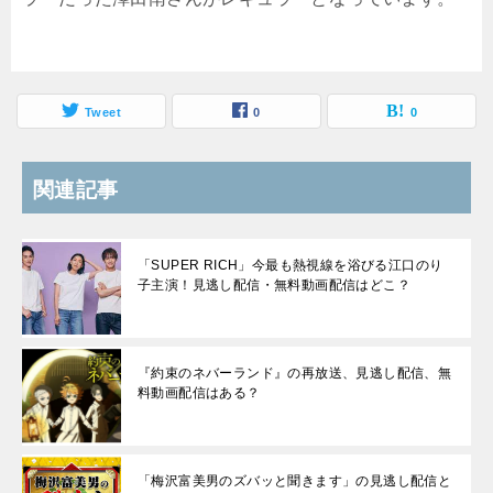
Tweet
0
0
関連記事
「SUPER RICH」今最も熱視線を浴びる江口のり
子主演！見逃し配信・無料動画配信はどこ？
『約束のネバーランド』の再放送、見逃し配信、無
料動画配信はある？
「梅沢富美男のズバッと聞きます」の見逃し配信と