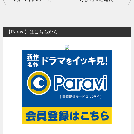
稿
ナ
ビ
【Paravi】はこちらから…
ゲ
ー
シ
ョ
ン