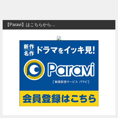
【Paravi】はこちらから…