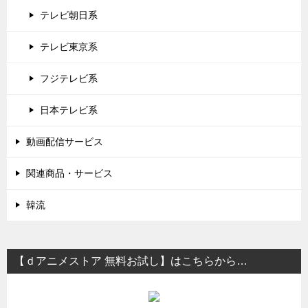
テレビ朝日系
テレビ東京系
フジテレビ系
日本テレビ系
動画配信サービス
関連商品・サービス
韓流
【ｄアニメストア 無料お試し】はこちらから…