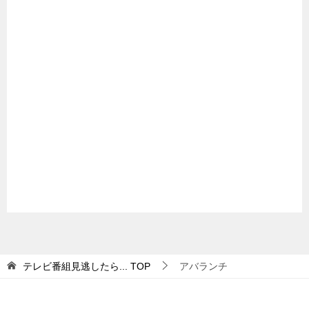
テレビ番組見逃したら...
TOP
アバランチ