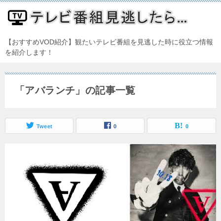
【おすすめVOD紹介】観たいテレビ番組を見逃した時に役立つ情報
を紹介します！
「アバランチ」の記事一覧
Tweet
0
0