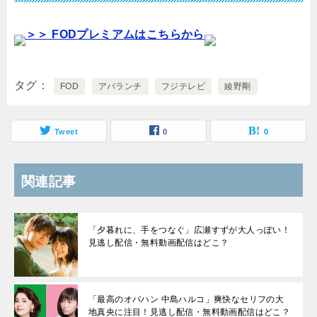
＞＞ FODプレミアムはこちらから
タグ
FOD
アバランチ
フジテレビ
綾野剛
Tweet
0
0
関連記事
「夕暮れに、手をつなぐ」広瀬すずが大人っぽい！
見逃し配信・無料動画配信はどこ？
「最高のオバハン 中島ハルコ」爽快なセリフの大
地真央に注目！見逃し配信・無料動画配信はどこ？