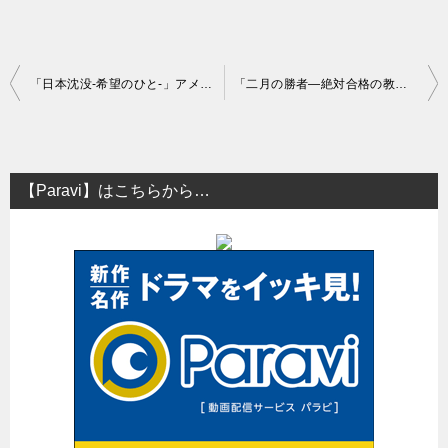
投
「日本沈没-希望のひと-」アメリカ帰りの小栗旬主演！見逃し配信・無料動画配信はどこ？
「二月の勝者―絶対合格の教室―」原作を完全再現！柳楽優弥さんに注目！見逃し配信・無料動画配信はどこ？
稿
ナ
ビ
【Paravi】はこちらから…
ゲ
ー
シ
ョ
ン