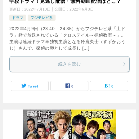
学校ドラマ！見逃し配信・無料動画配信はどこ？
更新日：
2022年7月10日
公開日：
2022年6月3日
ドラマ
フジテレビ系
2022年4月9日（23:40 – 24:35）からフジテレビ系「土ド
ラ」枠で放送されている「クロステイル～探偵教室～」。
主演は連続ドラマ単独初主演となる鈴鹿央士（すずかおう
じ）さんで、探偵の卵として成長し […]
続きを読む
Tweet
0
0