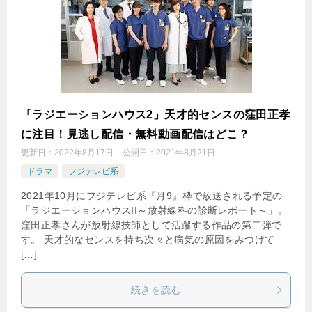
「ラジエーションハウス2」天才的センスの窪田正孝
に注目！見逃し配信・無料動画配信はどこ？
更新日：
2022年8月17日
公開日：
2021年8月21日
ドラマ
フジテレビ系
2021年10月にフジテレビ系『月9』枠で放送される予定の
「ラジエーションハウスII～放射線科の診断レポート～」。
窪田正孝さんが放射線技師として活躍する作品の第二弾で
す。 天才的なセンスを持ち次々と病気の原因をみつけて
[…]
続きを読む