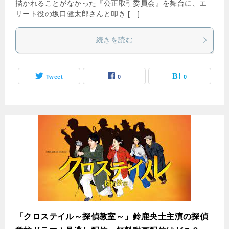
描かれることがなかった『公正取引委員会』を舞台に、エ
リート役の坂口健太郎さんと叩き […]
続きを読む
Tweet
0
0
「クロステイル～探偵教室～」鈴鹿央士主演の探偵