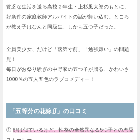
貧乏な生活を送る高校２年生・上杉風太郎のもとに、
好条件の家庭教師アルバイトの話が舞い込む。ところ
が教え子はなんと同級生。しかも五つ子だった。
全員美少女、だけど「落第寸前」「勉強嫌い」の問題
児！
毎日がお祭り騒ぎの中野家の五つ子が贈る、かわいさ
1000％の五人五色のラブコメディー！
「五等分の花嫁∬」の口コミ
①
顔は似ているけど、性格の全然異なる5つ子との恋愛
ストーリー。