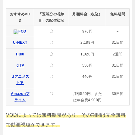
おすすめVO
「五等分の花嫁
月額料金（税込）
無料期間
D
∬」の配信状況
FOD
〇
976円
－
U-NEXT
〇
2,189円
31日間
Hulu
〇
1,026円
2週間
ｄTV
〇
550円
31日間
ｄアニメス
〇
440円
31日間
トア
Amazonプ
〇
月額550円、また
30日間
ライム
は年会費4,900円
VODによっては無料期間があり、その期間は完全無料
で動画視聴ができます。