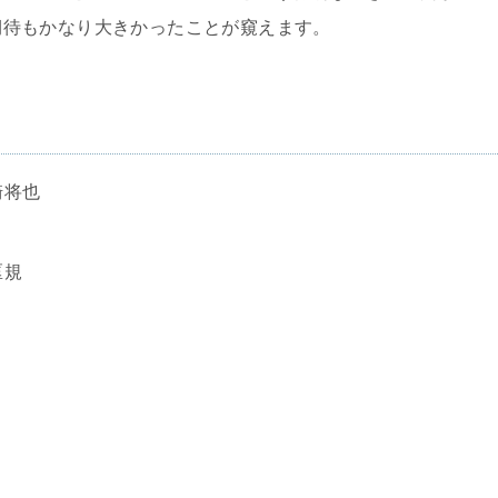
枠で期待もかなり大きかったことが窺えます。
崎将也
匡規