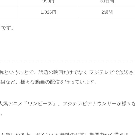
990円
31日間
1,026円
2週間
うです。
略称ということで、話題の映画だけでなく フジテレビで放送さ
番組など、様々な動画の配信を行っています。
、大人気アニメ「ワンピース」、フジテレビアナウンサーが様々
富。
類も楽しめる上、ポイントも無料のお試し期間中から貰えま