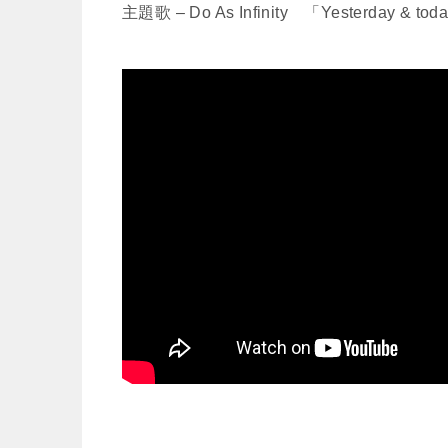
主題歌 – Do As Infinity 「Yesterday & tod