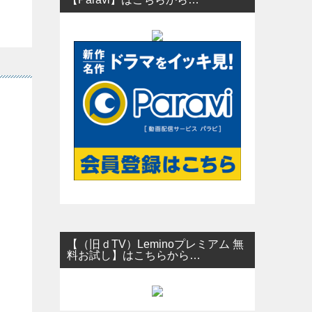
【（旧ｄTV）Leminoプレミアム 無
料お試し】はこちらから…