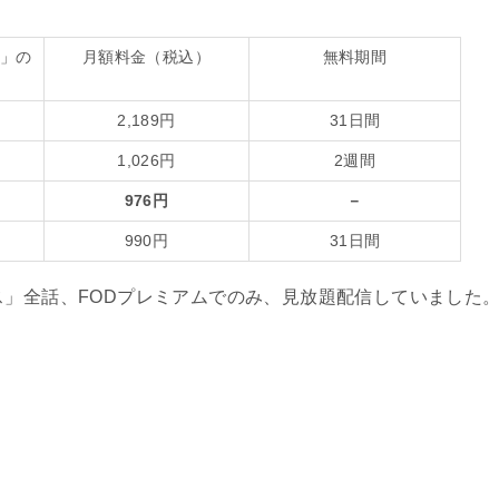
」の
月額料金（税込）
無料期間
2,189
円
31
日間
1,026
円
2
週間
976円
－
990
円
31
日間
ス」全話、
FOD
プレミアムでのみ、見放題配信していました
。