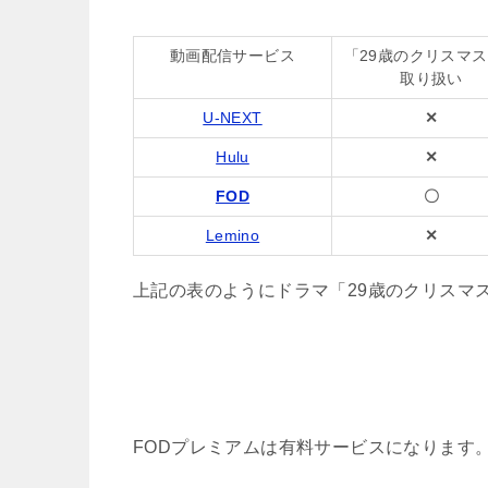
動画配信サービス
「
29
歳のクリスマス
取り扱い
U-NEXT
✕
Hulu
✕
FOD
〇
Lemino
✕
上記の表のようにドラマ「
29
歳のクリスマ
FODプレミアムは有料サービスになります