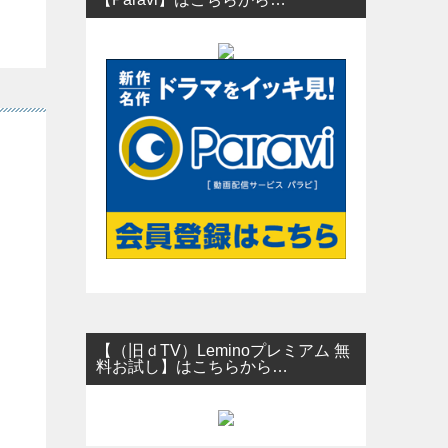
こ
【（旧ｄTV）Leminoプレミアム 無
料お試し】はこちらから…