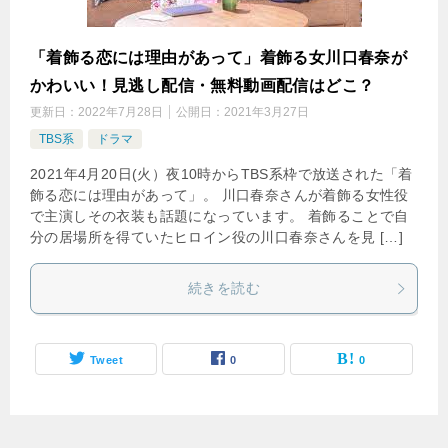
「着飾る恋には理由があって」着飾る女川口春奈が
かわいい！見逃し配信・無料動画配信はどこ？
更新日：
2022年7月28日
公開日：
2021年3月27日
TBS系
ドラマ
2021年4月20日(火）夜10時からTBS系枠で放送された「着
飾る恋には理由があって」。 川口春奈さんが着飾る女性役
で主演しその衣装も話題になっています。 着飾ることで自
分の居場所を得ていたヒロイン役の川口春奈さんを見 […]
続きを読む
Tweet
0
0