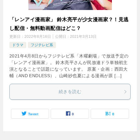
「レンアイ漫画家」 鈴木亮平が少女漫画家？！見逃
し配信・無料動画配信はどこ？
更新日：
2022年8月16日
公開日：
2021年3月13日
ドラマ
フジテレビ系
2021年4月8日からフジテレビ系「木曜劇場」で放送予定の
「レンアイ漫画家」。 鈴木亮平さんが民放連ドラ単独初主
演となることで話題になっています。 原案・企画：西田大
輔（AND ENDLESS）、山崎紗也夏による漫画が原 […]
続きを読む
Tweet
0
0