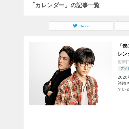
「カレンダー」の記事一覧
Tweet
「僕
レン
更新
アイ
202
裕翔
てい