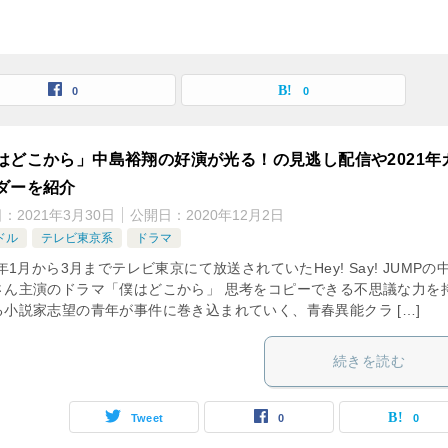
0
0
はどこから」中島裕翔の好演が光る！の見逃し配信や2021年
ダーを紹介
日：
2021年3月30日
公開日：
2020年12月2日
ドル
テレビ東京系
ドラマ
0年1月から3月までテレビ東京にて放送されていたHey! Say! JUMPの
さん主演のドラマ「僕はどこから」 思考をコピーできる不思議な力を
る小説家志望の青年が事件に巻き込まれていく、青春異能クラ […]
続きを読む
Tweet
0
0