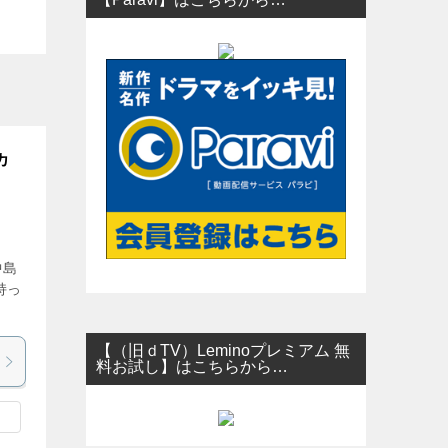
カ
中島
持っ
【（旧ｄTV）Leminoプレミアム 無
料お試し】はこちらから…