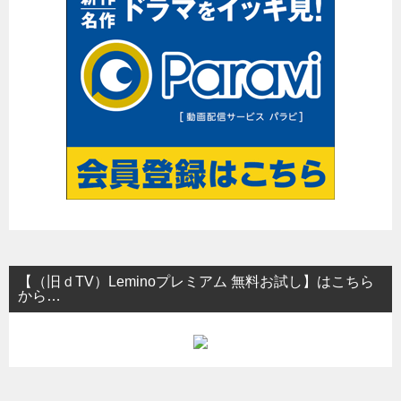
ョ
ン
【（旧ｄTV）Leminoプレミアム 無料お試し】はこちら
から…