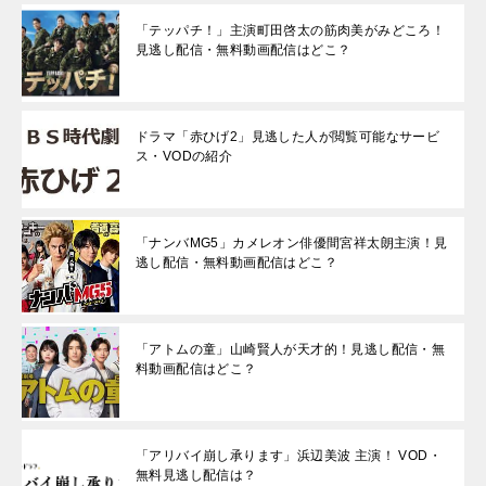
「テッパチ！」主演町田啓太の筋肉美がみどころ！
見逃し配信・無料動画配信はどこ？
ドラマ「赤ひげ2」見逃した人が閲覧可能なサービ
ス・VODの紹介
「ナンバMG5」カメレオン俳優間宮祥太朗主演！見
逃し配信・無料動画配信はどこ？
「アトムの童」山崎賢人が天才的！見逃し配信・無
料動画配信はどこ？
「アリバイ崩し承ります」浜辺美波 主演！ VOD・
無料見逃し配信は？