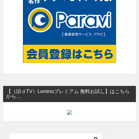
ョ
ン
【（旧ｄTV）Leminoプレミアム 無料お試し】はこちら
から…