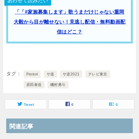
あわせて読みたい
「「#家族募集します」歌うまだけじゃない重岡
大毅から目が離せない！見逃し配信・無料動画配
信はどこ？
タグ
Paravi
サ道
サ道2021
テレビ東京
原田泰造
磯村勇斗
Tweet
0
0
関連記事