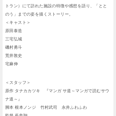
トラン）にて訪れた施設の特徴や感想を語り、「とと
のう」までの姿を描くストーリー。
＜キャスト＞
原田泰造
三宅弘城
磯村勇斗
荒井敦史
宅麻伸
＜スタッフ＞
原作 タナカカツキ 『マンガ サ道～マンガで読むサウ
ナ道～』
脚本 根本ノンジ 竹村武司 永井ふわふわ
監督 長島翔