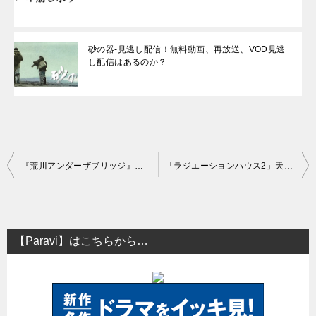
砂の器-見逃し配信！無料動画、再放送、VOD見逃
し配信はあるのか？
投
『荒川アンダーザブリッジ』の無料動画、見逃し配信はある？
「ラジエーションハウス2」天才的センスの窪田正孝に注目！見逃し配信・無料動画配信はどこ？
稿
ナ
ビ
【Paravi】はこちらから…
ゲ
ー
シ