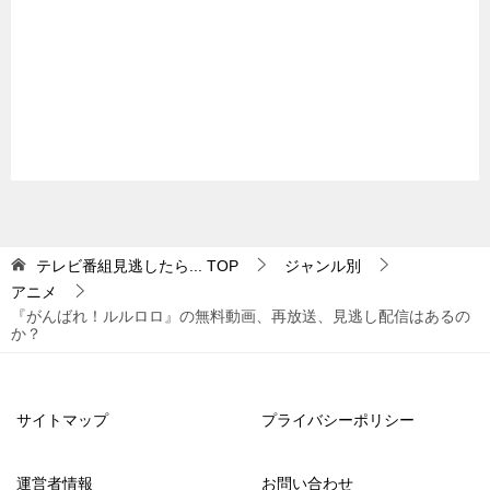
テレビ番組見逃したら...
TOP
ジャンル別
アニメ
『がんばれ！ルルロロ』の無料動画、再放送、見逃し配信はあるの
か？
サイトマップ
プライバシーポリシー
運営者情報
お問い合わせ