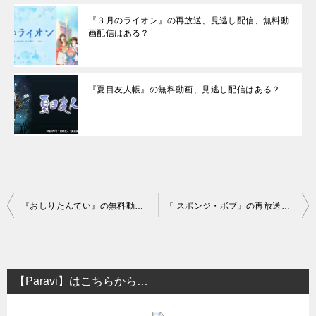
『３月のライオン』の再放送、見逃し配信、無料動
画配信はある？
『夏目友人帳』の無料動画、見逃し配信はある？
投
『おしりたんてい』の無料動画、再放送、見逃し配信はあるのか？
『 スポンジ・ボブ』の再放送、見逃し配信、無料配信はあるの？
稿
ナ
ビ
【Paravi】はこちらから…
ゲ