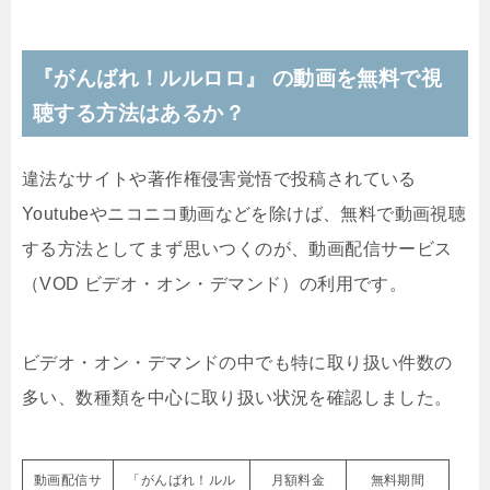
『がんばれ！ルルロロ』 の動画を無料で視
聴する方法はあるか？
違法なサイトや著作権侵害覚悟で投稿されている
Youtubeやニコニコ動画などを除けば、無料で動画視聴
する方法としてまず思いつくのが、動画配信サービス
（VOD ビデオ・オン・デマンド）の利用です。
ビデオ・オン・デマンドの中でも特に取り扱い件数の
多い、数種類を中心に取り扱い状況を確認しました。
動画配信サ
「がんばれ！ルル
月額料金
無料期間