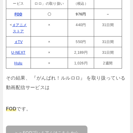
ービス
ロロ」の取り扱い
（税込）
FOD
〇
976円
－
<
ｄアニメ
×
440円
31日間
ストア
ｄTV
×
550円
31日間
U-NEXT
×
2,189円
31日間
Hulu
×
1,026円
2週間
その結果、 『がんばれ！ルルロロ』 を取り扱っている
動画配信サービスは
FOD
です。
＞＞FODプレミアムはこちらから