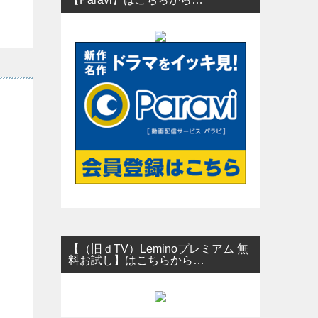
【（旧ｄTV）Leminoプレミアム 無
料お試し】はこちらから…