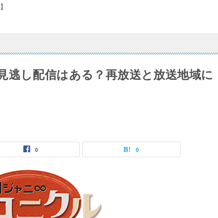
】
見逃し配信はある？再放送と放送地域に
0
0