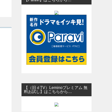
【（旧ｄTV）Leminoプレミアム 無
料お試し】はこちらから…