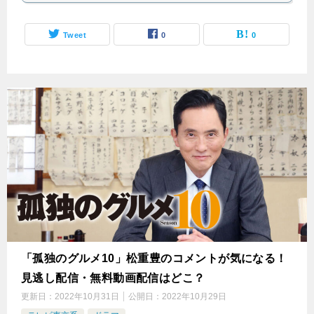
Tweet
0
0
「孤独のグルメ10」松重豊のコメントが気になる！
見逃し配信・無料動画配信はどこ？
更新日：
2022年10月31日
公開日：
2022年10月29日