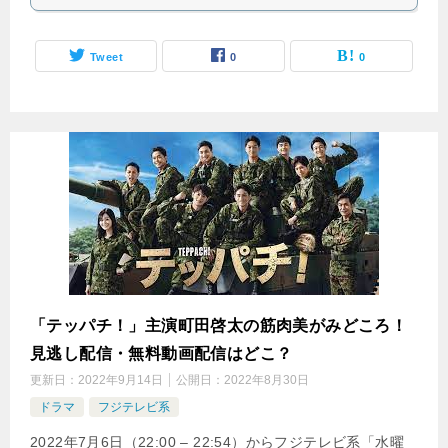
Tweet
0
0
「テッパチ！」主演町田啓太の筋肉美がみどころ！
見逃し配信・無料動画配信はどこ？
更新日：
2022年9月14日
公開日：
2022年8月30日
ドラマ
フジテレビ系
2022年7月6日（22:00 – 22:54）からフジテレビ系「水曜