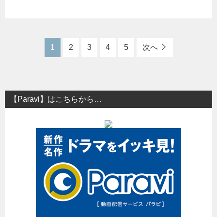
1
2
3
4
5
次へ
【Paravi】はこちらから…