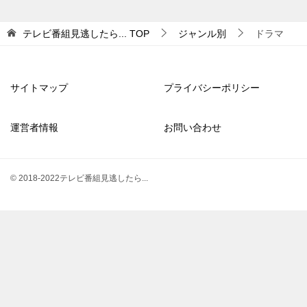
テレビ番組見逃したら...
TOP
ジャンル別
ドラマ
サイトマップ
プライバシーポリシー
運営者情報
お問い合わせ
© 2018-2022テレビ番組見逃したら...