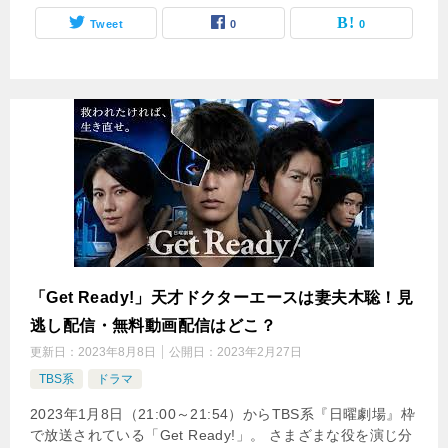
Tweet
0
0
「Get Ready!」天才ドクターエースは妻夫木聡！見
逃し配信・無料動画配信はどこ？
更新日：
2023年8月8日
公開日：
2023年2月27日
TBS系
ドラマ
2023年1月8日（21:00～21:54）からTBS系『日曜劇場』枠
で放送されている「Get Ready!」。 さまざまな役を演じ分