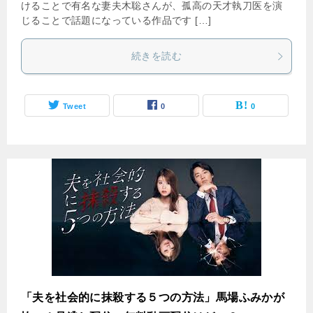
けることで有名な妻夫木聡さんが、孤高の天才執刀医を演
じることで話題になっている作品です […]
続きを読む
Tweet
0
0
「夫を社会的に抹殺する５つの方法」馬場ふみかが