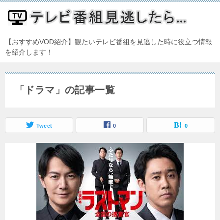
【おすすめVOD紹介】観たいテレビ番組を見逃した時に役立つ情報
を紹介します！
「ドラマ」の記事一覧
Tweet
0
0