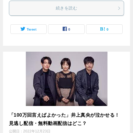
続きを読む
Tweet
0
0
「100万回言えばよかった」井上真央が泣かせる！
見逃し配信・無料動画配信はどこ？
公開日：
2022年12月23日