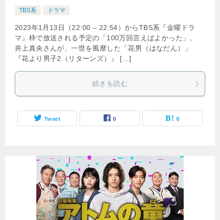
TBS系
ドラマ
2023年1月13日（22:00 – 22:54）からTBS系『金曜ドラ
マ』枠で放送される予定の「100万回言えばよかった」。
井上真央さんが、一世を風靡した「花男（はなだん）」
『花より男子2（リターンズ）』 […]
続きを読む
Tweet
0
0