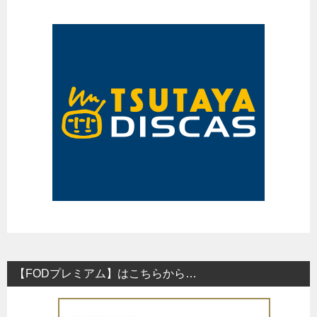
【FODプレミアム】はこちらから…