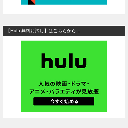
【Hulu 無料お試し】はこちらから…