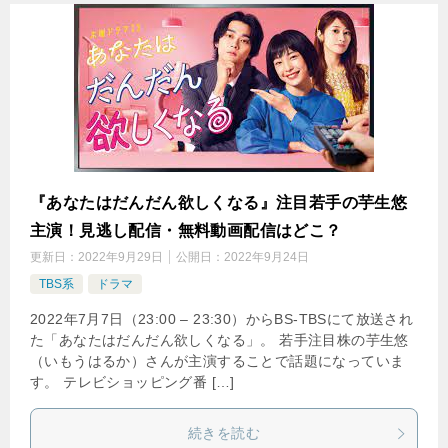
『あなたはだんだん欲しくなる』注目若手の芋生悠
主演！見逃し配信・無料動画配信はどこ？
更新日：
2022年9月29日
公開日：
2022年9月24日
TBS系
ドラマ
2022年7月7日（23:00 – 23:30）からBS-TBSにて放送され
た「あなたはだんだん欲しくなる」。 若手注目株の芋生悠
（いもうはるか）さんが主演することで話題になっていま
す。 テレビショッピング番 […]
続きを読む