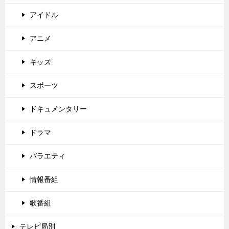
アイドル
アニメ
キッズ
スポーツ
ドキュメンタリー
ドラマ
バラエティ
情報番組
歌番組
テレビ局別