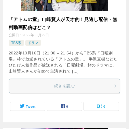
「アトムの童」山崎賢人が天才的！見逃し配信・無
料動画配信はどこ？
公開日：
2022年11月29日
TBS系
ドラマ
2022年10月16日（21:00 – 21:54）からTBS系『日曜劇
場』枠で放送されている「アトムの童」。 半沢直樹などた
びたび人気作品が放送される「日曜劇場」枠のドラマに、
山崎賢人さんが初めて主演されて […]
続きを読む
Tweet
0
0