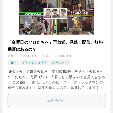
「金曜日のソロたちへ」再放送、見逃し配信、無料
動画はあるの？
更新日：
2022年2月1日
公開日：
2020年3月1日
NHK
ドキュメンタリー
バラエティ
NHK総合にて毎週金曜日、夜11時50分～放送の「金曜日の
ソロたちへ」 毎回3人の一人暮らし生活をのぞき見できちゃ
う この番組。 更に、Eテレのヒーロー・ストレッチマンの
様子も観れます！ 深夜の番組なので、見逃してしまう […]
続きを読む