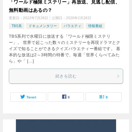
「ワールド極限ミステリー」再放送、見逃し配信、
無料動画はあるの？
更新日：
2022年7月28日
公開日：
2020年2月26日
TBS系
ドキュメンタリー
バラエティ
情報番組
TBS系列で水曜日に放送する「ワールド極限ミステリ
ー」。 世界で起こった数々のミステリーを再現ドラマとク
イズで知ることができるクイズバラエティー番組です。 基
本的な放送は2～3時間の特番で、毎週「世界くらべてみた
ら」や「 […]
続きを読む
Tweet
0
0