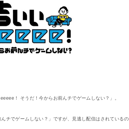
eeeee！ そうだ！今からお前んチでゲームしない？
」。
前んチでゲームしない？
」ですが、見逃し配信はされているの