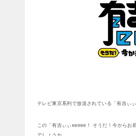
テレビ東京系列で放送されている「
有吉ぃぃ
この「有吉ぃぃeeeee！
そうだ！今からお
でしょうか。