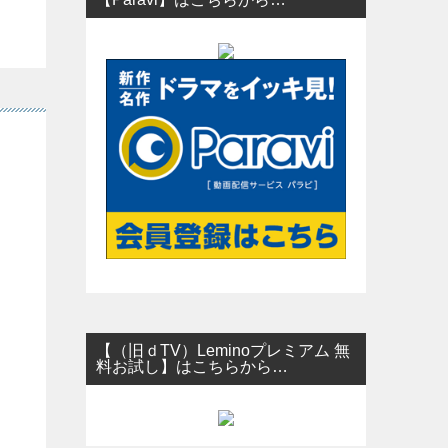
【（旧ｄTV）Leminoプレミアム 無
料お試し】はこちらから…