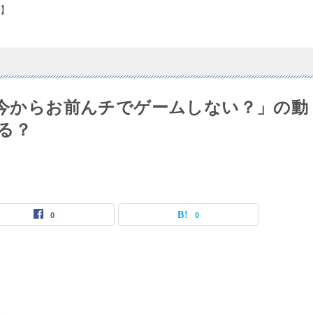
】
！今からお前んチでゲームしない？」の動
る？
0
0