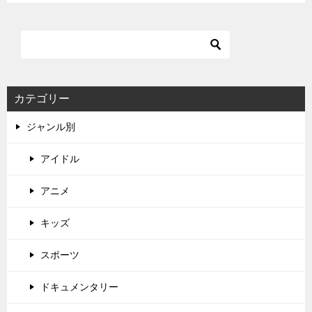
カテゴリー
ジャンル別
アイドル
アニメ
キッズ
スポーツ
ドキュメンタリー