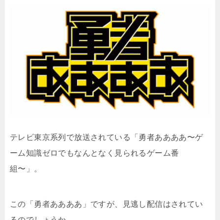
テレビ東京系列で放送されている「
勇者ああああ〜ゲ
ーム知識ゼロでもなんとなく見られるゲーム番
組〜
」。
この「勇者ああああ」ですが、見逃し配信はされてい
るのでしょうか。