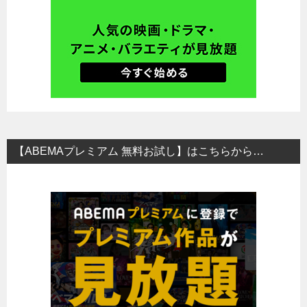
【ABEMAプレミアム 無料お試し】はこちらから…