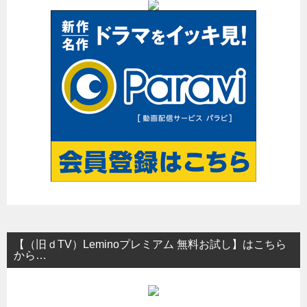
ー
シ
ョ
ン
【（旧ｄTV）Leminoプレミアム 無料お試し】はこちら
から…