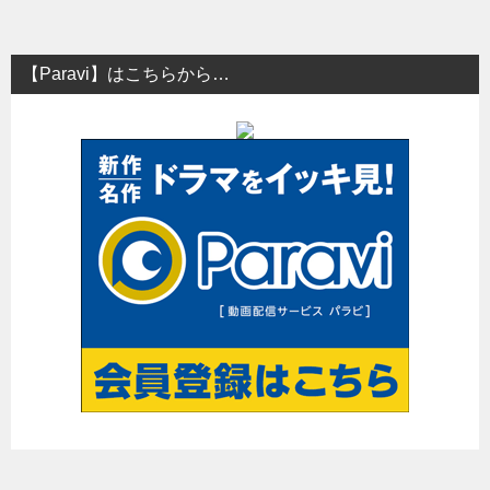
ナ
ビ
【Paravi】はこちらから…
ゲ
ー
シ
ョ
ン