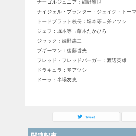
ナーゴルジュニア：細野雅世
ナイジェル・プランター：ジェイク・トー
トードブラット校長：堀本等→斧アツシ
ジェフ：堀本等→藤本たかひろ
ジャック：姫野惠二
ブギーマン：後藤哲夫
フレッド・フレッドバーガー：渡辺英雄
ドラキュラ：斧アツシ
ドーラ：半場友恵
Tweet
関連記事