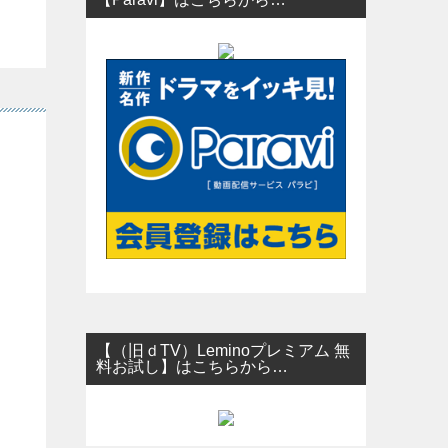
【（旧ｄTV）Leminoプレミアム 無
料お試し】はこちらから…