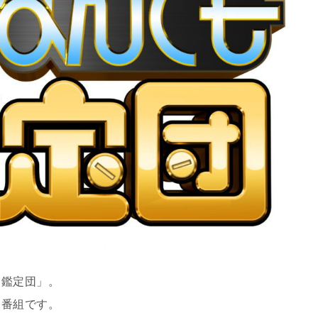
も鑑定団
」。
る番組です。