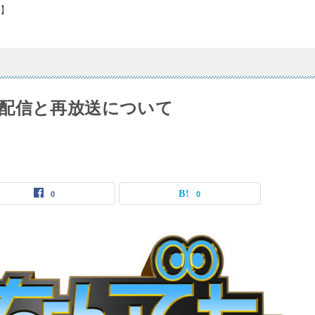
】
配信と再放送について
0
0