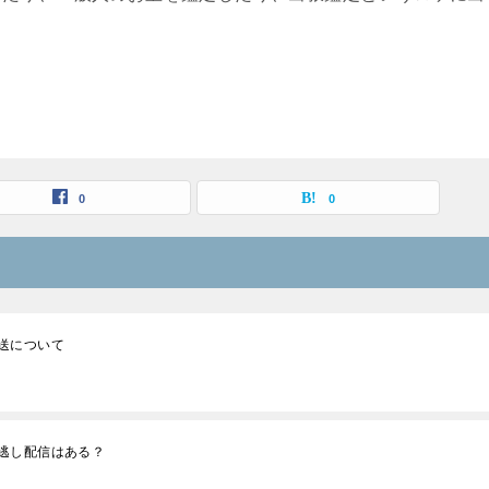
。
0
0
送について
逃し配信はある？