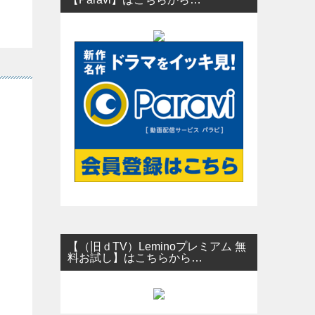
【（旧ｄTV）Leminoプレミアム 無
料お試し】はこちらから…