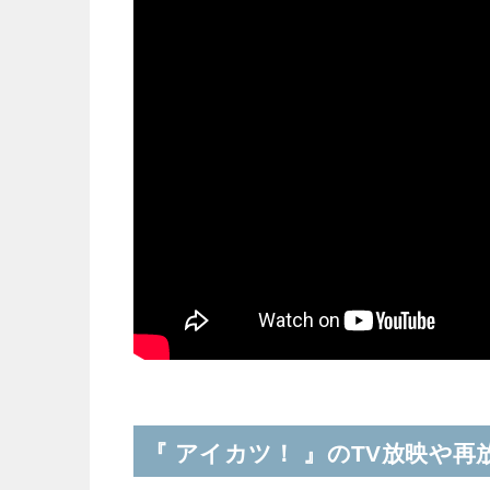
『 アイカツ！ 』のTV放映や