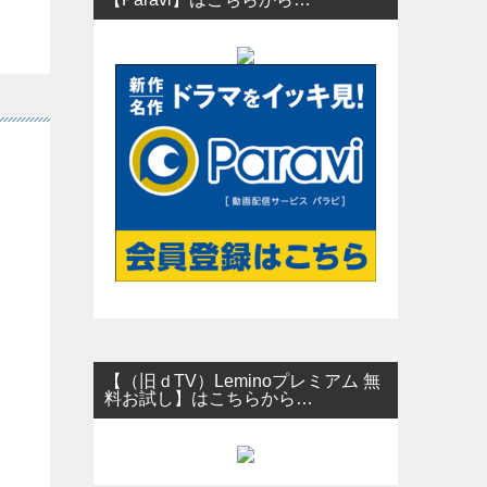
【（旧ｄTV）Leminoプレミアム 無
料お試し】はこちらから…