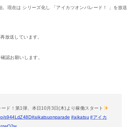
開始。現在は シリーズ化し 「アイカツオンパレード！ 」を放
 より再放送しています。
rで確認お願いします。
ード！第1弾、本日10月3日(木)より稼働スタート
t.co/s944LdZ48D
#aikatsuonparade
#aikatsu
#アイカ
4SrrwO2w