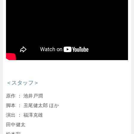
＜スタッフ＞
原作 ： 池井戸潤
脚本 ： 丑尾健太郎 ほか
演出 ： 福澤克雄
田中健太