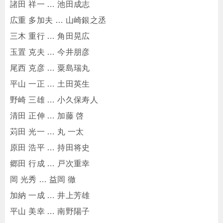
諸田 祥一 … 池田成志
広重 多加夫 … 山崎銀之丞
三木 重行 … 角田晃広
玉置 克夫 … 今井朋彦
尾西 克彦 … 粟島瑞丸
平山 一正 … 土田英生
野崎 三雄 … 小久保寿人
清田 正伸 … 加藤 啓
苅田 光一 … 丸 一太
原田 浩平 … 持田将史
郷田 行成 … 戸次重幸
岡 光秀 … 益岡 徹
加納 一成 … 井上芳雄
平山 美幸 … 南野陽子