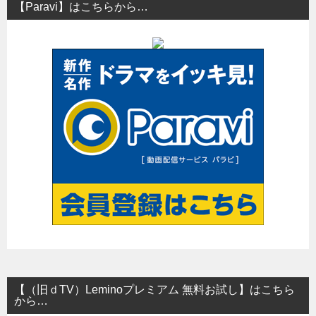
【Paravi】はこちらから…
ゲ
ー
シ
ョ
ン
【（旧ｄTV）Leminoプレミアム 無料お試し】はこちら
から…