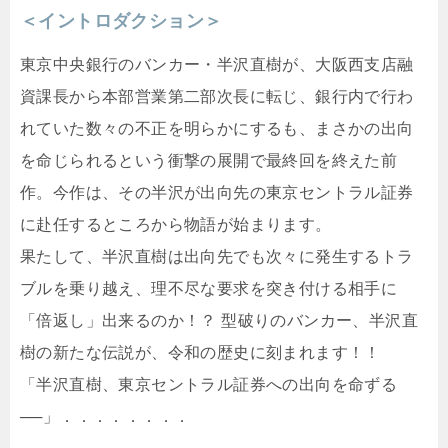
＜イントロダクション＞
東京中央銀行のバンカー・半沢直樹が、大阪西支店融
資課長から本部営業第二部次長に転じ、銀行内で行わ
れていた数々の不正を明らかにするも、まさかの出向
を命じられるという衝撃の展開で最終回を終えた前
作。今作は、その半沢が出向先の東京セントラル証券
に赴任するところから物語が始まります。
果たして、半沢直樹は出向先でも次々に発生するトラ
ブルを乗り越え、理不尽な要求を突き付ける相手に
「倍返し」出来るのか！？ 型破りのバンカー、半沢直
樹の新たな伝説が、令和の歴史に刻まれます！！
「半沢直樹、東京セントラル証券への出向を命ずる
──」．．．．．．．．