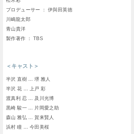
松木彩
プロデューサー ： 伊與田英徳
川嶋龍太郎
青山貴洋
製作著作 ： TBS
＜キャスト＞
半沢 直樹 … 堺 雅人
半沢 花 … 上戸 彩
渡真利 忍 … 及川光博
黒崎 駿一 … 片岡愛之助
森山 雅弘 … 賀来賢人
浜村 瞳 … 今田美桜