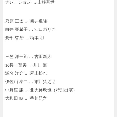
ナレーション … 山根基世
乃原 正太 … 筒井道隆
白井 亜希子 … 江口のりこ
箕部 啓治 … 柄本 明
三笠 洋一郎 … 古田新太
女将・智美 … 井川 遥
瀬名 洋介 … 尾上松也
伊佐山 泰二 … 市川猿之助
中野渡 謙 … 北大路欣也（特別出演）
大和田 暁 … 香川照之