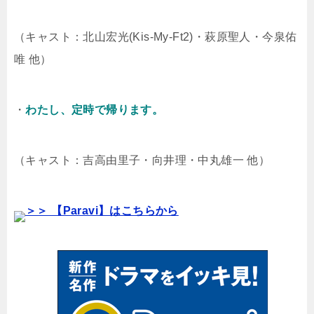
（キャスト：北山宏光(Kis-My-Ft2)・萩原聖人・今泉佑
唯 他）
・
わたし、定時で帰ります。
（キャスト：吉高由里子・向井理・中丸雄一 他）
＞＞ 【Paravi】はこちらから