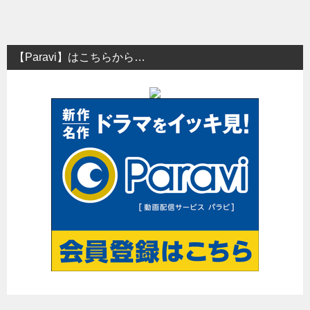
稿
ナ
ビ
【Paravi】はこちらから…
ゲ
ー
シ
ョ
ン